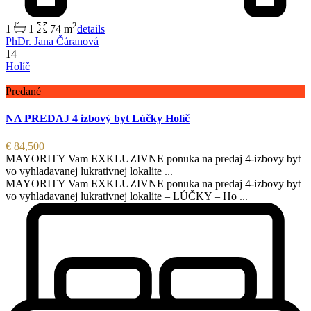
2
1
1
74 m
details
PhDr. Jana Čáranová
14
Holíč
Predané
NA PREDAJ 4 izbový byt Lúčky Holíč
€ 84,500
MAYORITY Vam EXKLUZIVNE ponuka na predaj 4-izbovy byt
vo vyhladavanej lukrativnej lokalite
...
MAYORITY Vam EXKLUZIVNE ponuka na predaj 4-izbovy byt
vo vyhladavanej lukrativnej lokalite – LÚČKY – Ho
...