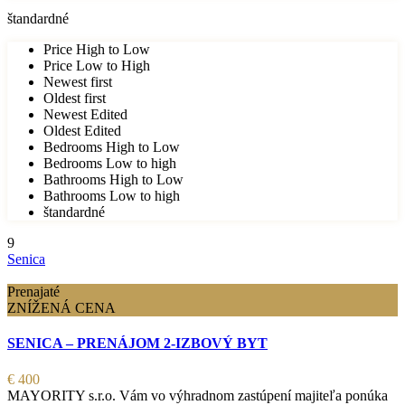
štandardné
Price High to Low
Price Low to High
Newest first
Oldest first
Newest Edited
Oldest Edited
Bedrooms High to Low
Bedrooms Low to high
Bathrooms High to Low
Bathrooms Low to high
štandardné
9
Senica
Prenajaté
ZNÍŽENÁ CENA
SENICA – PRENÁJOM 2-IZBOVÝ BYT
€ 400
MAYORITY s.r.o. Vám vo výhradnom zastúpení majiteľa ponúka