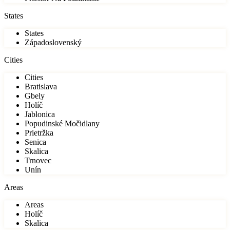
States
States
Západoslovenský
Cities
Cities
Bratislava
Gbely
Holíč
Jablonica
Popudinské Močidlany
Prietržka
Senica
Skalica
Trnovec
Unín
Areas
Areas
Holíč
Skalica