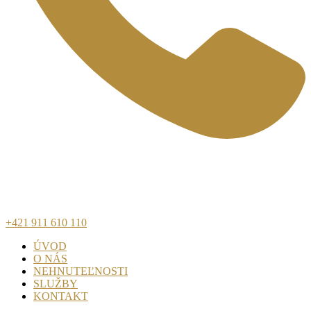
+421 911 610 110
ÚVOD
O NÁS
NEHNUTEĽNOSTI
SLUŽBY
KONTAKT