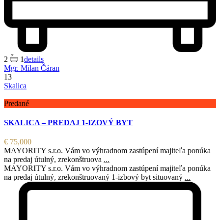
2
1
details
Mgr. Milan Čáran
13
Skalica
Predané
SKALICA – PREDAJ 1-IZOVÝ BYT
€ 75,000
MAYORITY s.r.o. Vám vo výhradnom zastúpení majiteľa ponúka
na predaj útulný, zrekonštruova
...
MAYORITY s.r.o. Vám vo výhradnom zastúpení majiteľa ponúka
na predaj útulný, zrekonštruovaný 1-izbový byt situovaný
...