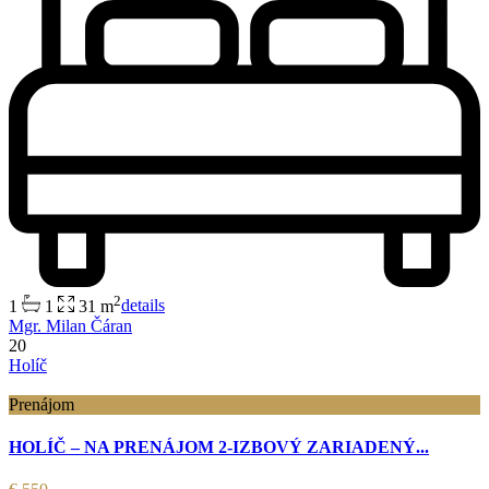
2
1
1
31 m
details
Mgr. Milan Čáran
20
Holíč
Prenájom
HOLÍČ – NA PRENÁJOM 2-IZBOVÝ ZARIADENÝ...