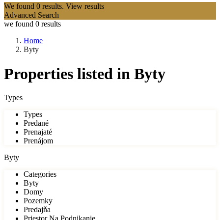
We found
0
results.
View results
Advanced Search
we found
0
results
Home
Byty
Properties listed in Byty
Types
Types
Predané
Prenajaté
Prenájom
Byty
Categories
Byty
Domy
Pozemky
Predajňa
Priestor Na Podnikanie