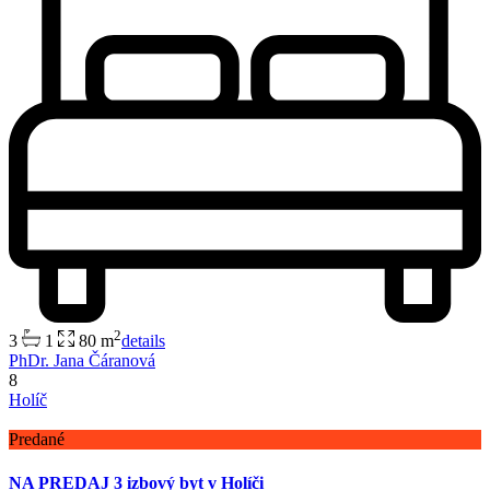
2
3
1
80 m
details
PhDr. Jana Čáranová
8
Holíč
Predané
NA PREDAJ 3 izbový byt v Holíči