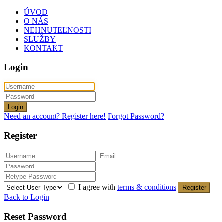
ÚVOD
O NÁS
NEHNUTEĽNOSTI
SLUŽBY
KONTAKT
Login
Login
Need an account? Register here!
Forgot Password?
Register
I agree with
terms & conditions
Register
Back to Login
Reset Password