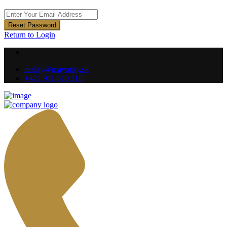
Reset Password
Return to Login
reality@mayority.sk
+421 911 610 110