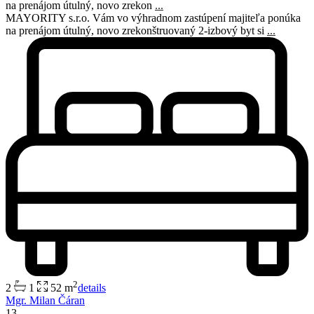
na prenájom útulný, novo zrekon
...
MAYORITY s.r.o. Vám vo výhradnom zastúpení majiteľa ponúka
na prenájom útulný, novo zrekonštruovaný 2-izbový byt si
...
2
2
1
52 m
details
Mgr. Milan Čáran
13