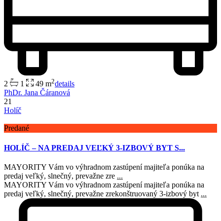
2
2
1
49 m
details
PhDr. Jana Čáranová
21
Holíč
Predané
HOLÍČ – NA PREDAJ VEĽKÝ 3-IZBOVÝ BYT S...
MAYORITY Vám vo výhradnom zastúpení majiteľa ponúka na
predaj veľký, slnečný, prevažne zre
...
MAYORITY Vám vo výhradnom zastúpení majiteľa ponúka na
predaj veľký, slnečný, prevažne zrekonštruovaný 3-izbový byt
...