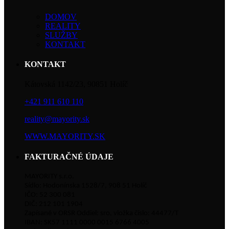
DOMOV
REALITY
SLUŽBY
KONTAKT
KONTAKT
Kátovská 1142/23, 90851 Holíč
+421 911 610 110
reality@mayority.sk
WWW.MAYORITY.SK
FAKTURAČNÉ ÚDAJE
MAYORITY s.r.o.
Sídlo: Hodonínska 1528/7, 908 51 Holíč
IČO: 52 300 081
DIČ: 212 101 1904
Zapísané v ORSR Oddiel: sro, vložka číslo: 44477/T
IBAN: SK57 1111 0000 0015 6766 4005