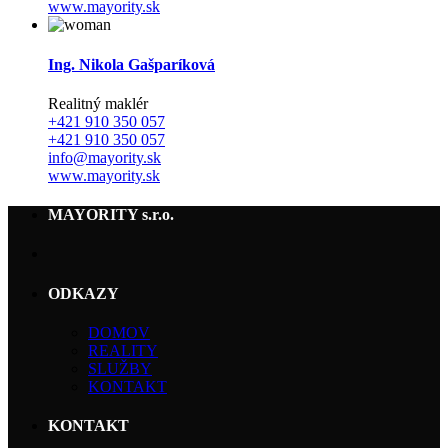
www.mayority.sk
Ing. Nikola Gašparíková
Realitný maklér
+421 910 350 057
+421 910 350 057
info@mayority.sk
www.mayority.sk
MAYORITY s.r.o.
ODKAZY
DOMOV
REALITY
SLUŽBY
KONTAKT
KONTAKT