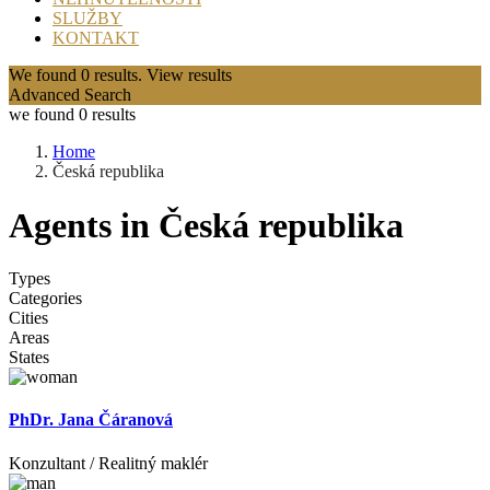
SLUŽBY
KONTAKT
We found
0
results.
View results
Advanced Search
we found
0
results
Home
Česká republika
Agents in Česká republika
Types
Categories
Cities
Areas
States
PhDr. Jana Čáranová
Konzultant / Realitný maklér