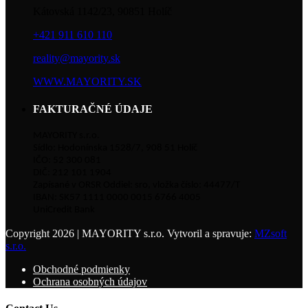
Kátovská 1142/23, 90851 Holíč
+421 911 610 110
reality@mayority.sk
WWW.MAYORITY.SK
FAKTURAČNÉ ÚDAJE
MAYORITY s.r.o.
Sídlo: Hodonínska 1528/7, 908 51 Holíč
IČO: 52 300 081
DIČ: 212 101 1904
Zapísané v ORSR Oddiel: sro, vložka číslo: 44477/T
IBAN: SK57 1111 0000 0015 6766 4005
UniCredit Bank
Copyright 2026 | MAYORITY s.r.o. Vytvoril a spravuje:
MZsoft
s.r.o.
Obchodné podmienky
Ochrana osobných údajov