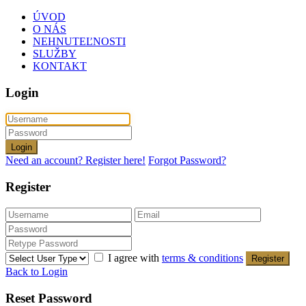
ÚVOD
O NÁS
NEHNUTEĽNOSTI
SLUŽBY
KONTAKT
Login
Login
Need an account? Register here!
Forgot Password?
Register
I agree with
terms & conditions
Register
Back to Login
Reset Password