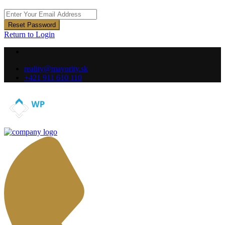
Reset Password
Return to Login
reality@mayority.sk
+421 911 610 110