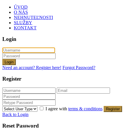
ÚVOD
O NÁS
NEHNUTEĽNOSTI
SLUŽBY
KONTAKT
Login
Login
Need an account? Register here!
Forgot Password?
Register
I agree with
terms & conditions
Register
Back to Login
Reset Password