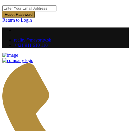
Reset Password
Return to Login
reality@mayority.sk
+421 911 610 110