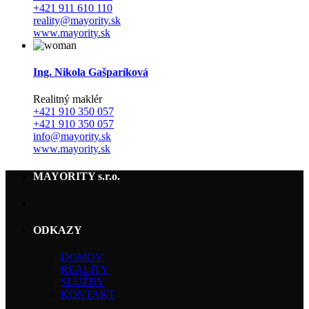
+421 911 610 110
reality@mayority.sk
www.mayority.sk
Ing. Nikola Gašparíková
Realitný maklér
+421 910 350 057
+421 910 350 057
info@mayority.sk
www.mayority.sk
MAYORITY s.r.o.
ODKAZY
DOMOV
REALITY
SLUŽBY
KONTAKT