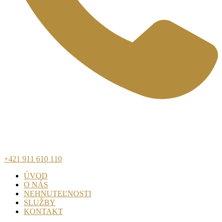
+421 911 610 110
ÚVOD
O NÁS
NEHNUTEĽNOSTI
SLUŽBY
KONTAKT