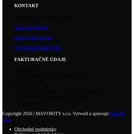
KONTAKT
Kátovská 1142/23, 90851 Holíč
+421 911 610 110
reality@mayority.sk
WWW.MAYORITY.SK
FAKTURAČNÉ ÚDAJE
MAYORITY s.r.o.
Sídlo: Hodonínska 1528/7, 908 51 Holíč
IČO: 52 300 081
DIČ: 212 101 1904
Zapísané v ORSR Oddiel: sro, vložka číslo: 44477/T
IBAN: SK57 1111 0000 0015 6766 4005
UniCredit Bank
Copyright 2026 | MAYORITY s.r.o. Vytvoril a spravuje:
MZsoft
s.r.o.
Obchodné podmienky