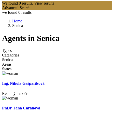
We found
0
results.
View results
Advanced Search
we found
0
results
Home
Senica
Agents in Senica
Types
Categories
Senica
Areas
States
Ing. Nikola Gašparíková
Realitný maklér
PhDr. Jana Čáranová