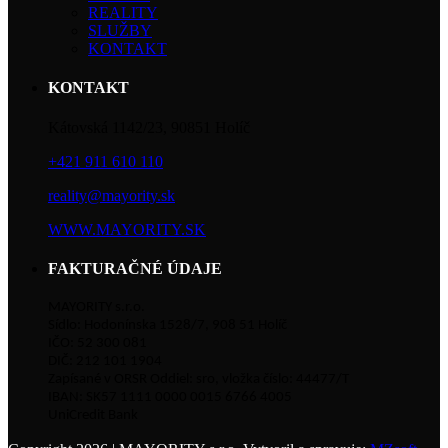
REALITY
SLUŽBY
KONTAKT
KONTAKT
Kátovská 1142/23, 90851 Holíč
+421 911 610 110
reality@mayority.sk
WWW.MAYORITY.SK
FAKTURAČNÉ ÚDAJE
MAYORITY s.r.o.
Sídlo: Hodonínska 1528/7, 908 51 Holíč
IČO: 52 300 081
DIČ: 212 101 1904
Zapísané v ORSR Oddiel: sro, vložka číslo: 44477/T
IBAN: SK57 1111 0000 0015 6766 4005
UniCredit Bank