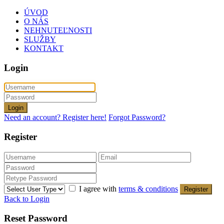
ÚVOD
O NÁS
NEHNUTEĽNOSTI
SLUŽBY
KONTAKT
Login
Login
Need an account? Register here!
Forgot Password?
Register
I agree with
terms & conditions
Register
Back to Login
Reset Password