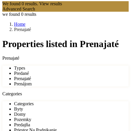
We found
0
results.
View results
Advanced Search
we found
0
results
Home
Prenajaté
Properties listed in Prenajaté
Prenajaté
Types
Predané
Prenajaté
Prenájom
Categories
Categories
Byty
Domy
Pozemky
Predajňa
Priestor Na Podnikanie