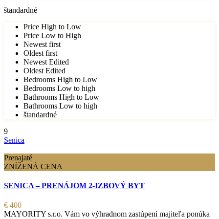
štandardné
Price High to Low
Price Low to High
Newest first
Oldest first
Newest Edited
Oldest Edited
Bedrooms High to Low
Bedrooms Low to high
Bathrooms High to Low
Bathrooms Low to high
štandardné
9
Senica
Prenajaté
ZNÍŽENÁ CENA
SENICA – PRENÁJOM 2-IZBOVÝ BYT
€ 400
MAYORITY s.r.o. Vám vo výhradnom zastúpení majiteľa ponúka