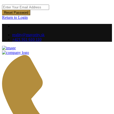
Reset Password
Return to Login
reality@mayority.sk
+421 911 610 110