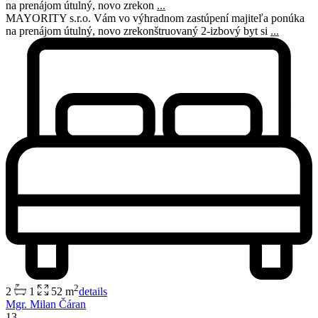
na prenájom útulný, novo zrekon
...
MAYORITY s.r.o. Vám vo výhradnom zastúpení majiteľa ponúka
na prenájom útulný, novo zrekonštruovaný 2-izbový byt si
...
2
2
1
52 m
details
Mgr. Milan Čáran
13