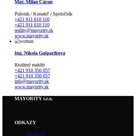
Mgr. Milan Čáran
Právnik / Konateľ / Spoločník
+421 911 610 110
+421 911 610 110
reality@mayority.sk
www.mayority.sk
Ing. Nikola Gašparíková
Realitný maklér
+421 910 350 057
+421 910 350 057
info@mayority.sk
www.mayority.sk
MAYORITY s.r.o.
ODKAZY
DOMOV