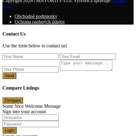
Copyright 2026 | MAYORITY s.r.o. Vytvoril a spravuje:
MZsoft
s.r.o.
Obchodné podmienky
Ochrana osobných údajov
Contact Us
Use the form below to contact us!
Send
Compare Listings
Compare
Some Nice Welcome Message
Sign into your account
Login