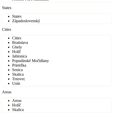
States
States
Západoslovenský
Cities
Cities
Bratislava
Gbely
Holíč
Jablonica
Popudinské Močidlany
Prietržka
Senica
Skalica
Trnovec
Unín
Areas
Areas
Holíč
Skalica