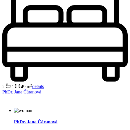
2
2
1
49 m
details
PhDr. Jana Čáranová
PhDr. Jana Čáranová