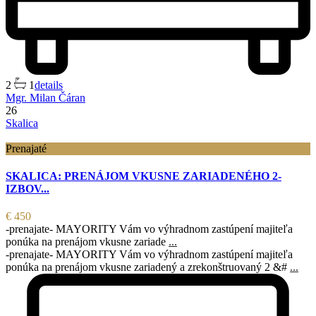
2
1
details
Mgr. Milan Čáran
26
Skalica
Prenajaté
SKALICA: PRENÁJOM VKUSNE ZARIADENÉHO 2-
IZBOV...
€ 450
-prenajate- MAYORITY Vám vo výhradnom zastúpení majiteľa
ponúka na prenájom vkusne zariade
...
-prenajate- MAYORITY Vám vo výhradnom zastúpení majiteľa
ponúka na prenájom vkusne zariadený a zrekonštruovaný 2 &#
...