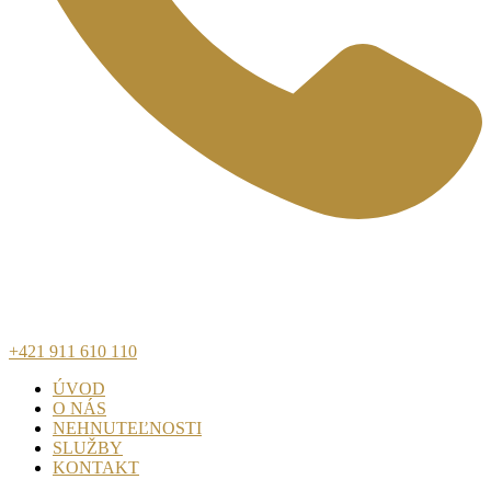
+421 911 610 110
ÚVOD
O NÁS
NEHNUTEĽNOSTI
SLUŽBY
KONTAKT